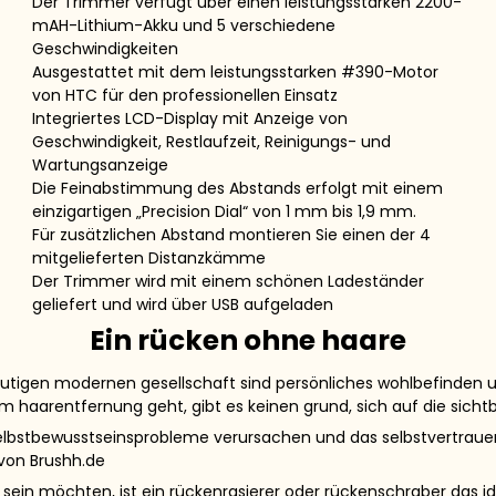
Der Trimmer verfügt über einen leistungsstarken 2200-
mAH-Lithium-Akku und 5 verschiedene
Geschwindigkeiten
Ausgestattet mit dem leistungsstarken #390-Motor
von HTC für den professionellen Einsatz
Integriertes LCD-Display mit Anzeige von
Geschwindigkeit, Restlaufzeit, Reinigungs- und
Wartungsanzeige
Die Feinabstimmung des Abstands erfolgt mit einem
einzigartigen „Precision Dial“ von 1 mm bis 1,9 mm.
Für zusätzlichen Abstand montieren Sie einen der 4
mitgelieferten Distanzkämme
Der Trimmer wird mit einem schönen Ladeständer
geliefert und wird über USB aufgeladen
Ein rücken ohne haare
heutigen modernen gesellschaft sind persönliches wohlbefinden un
m haarentfernung geht, gibt es keinen grund, sich auf die sicht
bstbewusstseinsprobleme verursachen und das selbstvertrauen 
 von Brushh.de
ein möchten, ist ein rückenrasierer oder rückenschraber das ide