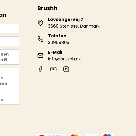
Brushh
 an
Løvsangervej 7
3660 Stenløse, Danmark
Telefon
30969805
E-Mail
 den
info@brushh.dk
en
ie
sen
ie.