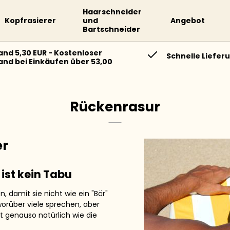
Haarschneider
Kopfrasierer
und
Angebot
Bartschneider
and 5,30 EUR - Kostenloser
Schnelle Liefer
and bei Einkäufen über 53,00
Rückenrasur
er
st kein Tabu
 damit sie nicht wie ein "Bär"
worüber viele sprechen, aber
ist genauso natürlich wie die