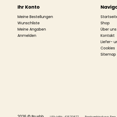
Ihr Konto
Naviga
Meine Bestellungen
Startseit
Wunschliste
Shop
Meine Angaben
Über uns
Anmelden
Kontakt
Liefer- 
Cookies
Sitemap
2026 © Brushh.
USt-IdNr.: 42570877
Bankverbindung: Reg. 