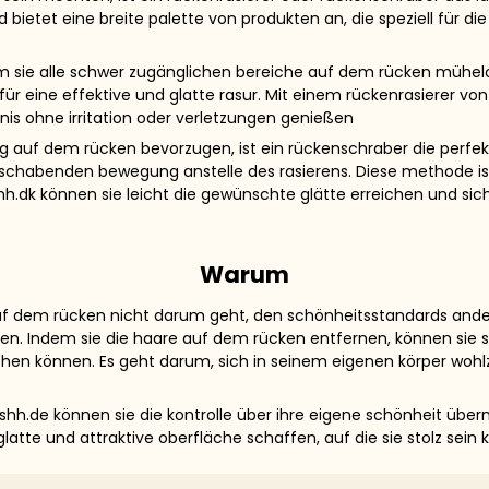
nd bietet eine breite palette von produkten an, die speziell fü
dem sie alle schwer zugänglichen bereiche auf dem rücken mühel
ür eine effektive und glatte rasur. Mit einem rückenrasierer vo
nis ohne irritation oder verletzungen genießen
 auf dem rücken bevorzugen, ist ein rückenschraber die perfekte
r schabenden bewegung anstelle des rasierens. Diese methode ist 
hh.dk können sie leicht die gewünschte glätte erreichen und sic
Warum
 auf dem rücken nicht darum geht, den schönheitsstandards and
chen. Indem sie die haare auf dem rücken entfernen, können si
en können. Es geht darum, sich in seinem eigenen körper wohlz
shh.de können sie die kontrolle über ihre eigene schönheit üb
atte und attraktive oberfläche schaffen, auf die sie stolz sein