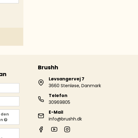
Brushh
 an
Løvsangervej 7
3660 Stenløse, Danmark
Telefon
30969805
E-Mail
 den
info@brushh.dk
en