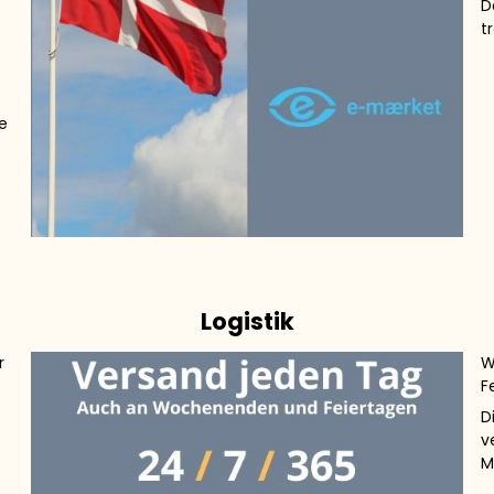
D
t
e
Logistik
r
W
F
D
v
M