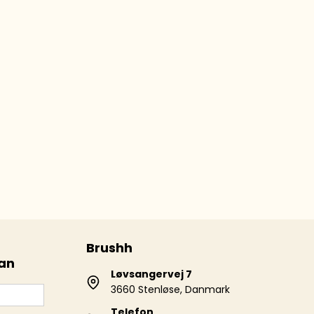
Brushh
 an
Løvsangervej 7
3660 Stenløse, Danmark
Telefon