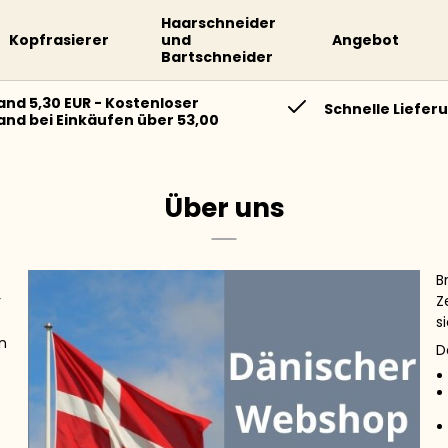
Haarschneider
Kopfrasierer
und
Angebot
Bartschneider
and 5,30 EUR - Kostenloser
Schnelle Liefer
and bei Einkäufen über 53,00
Über uns
B
r
Z
s
in
D
e